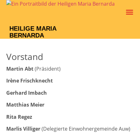
Leben Un
Verein M
HEILIGE MARIA
BERNARDA
Vorstand
Martin Abt
(Präsident)
Irène Frischknecht
Gerhard Imbach
Matthias Meier
Rita Regez
Marlis Villiger
(Delegierte Einwohnergemeinde Auw)